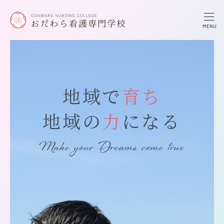
地域で
育ち
地域の
力
になる