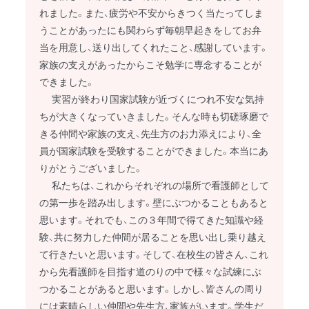
れました。また、疲労や不安からきつく当たってしま
うことがあったにも関わらず毎朝早起きをしてお弁
当を用意し、送り出してくれたこと、感謝しています。
家族の支えがあったからこそ勉学に専念することが
できました。
実習が終わり国家試験が近づくにつれ不安な気持
ちが大きくなっていきました。そんな時も切磋琢磨で
きる仲間や家族の支え、先生方のお力添えにより、全
員が国家試験を受験することができました。本当にあ
りがとうございました。
私たちは、これからそれぞれの場所で看護師として
の第一歩を踏み出します。壁にぶつかることもあると
思います。それでも、この３年間で得てきた知識や経
験、共に努力した仲間が居ることを思い出し乗り越え
て行きたいと思います。そして、在校生の皆さん、これ
から先看護師を目指す道のりの中で様々な試練にぶ
つかることがあると思います。しかし、皆さんの周り
には素晴らしい仲間や先生方、家族がいます。学生だ